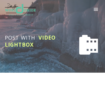
POST WITH
VIDEO


LIGHTBOX