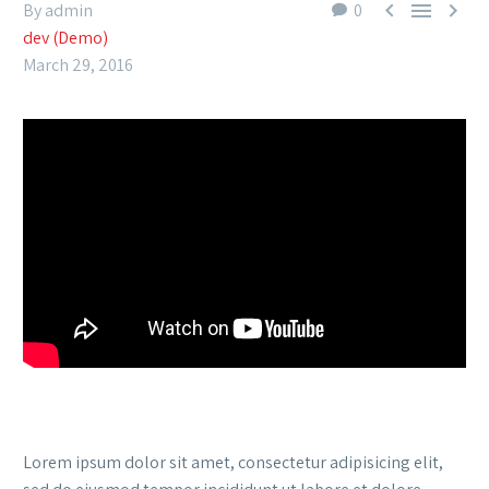



By admin
0
dev (Demo)
March 29, 2016
Lorem ipsum dolor sit amet, consectetur adipisicing elit,