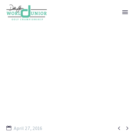
REAL ESTATE 03 (DEMO)


April 27, 2016