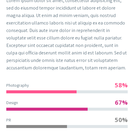
Lorem ipsum dolor sit amet, consectetur adipisicing elit,
sed do eiusmod tempor incididunt ut labore et dolore
magna aliqua. Ut enim ad minim veniam, quis nostrud
exercitation ullamco laboris nisi ut aliquip ex ea commodo
consequat. Duis aute irure dolor in reprehenderit in
voluptate velit esse cillum dolore eu fugiat nulla pariatur.
Excepteur sint occaecat cupidatat non proident, sunt in
culpa qui officia deserunt mollit anim id est laborum. Sed ut
perspiciatis unde omnis iste natus error sit voluptatem
accusantium doloremque laudantium, totam rem aperiam.
58%
Photography
67%
Design
50%
PR