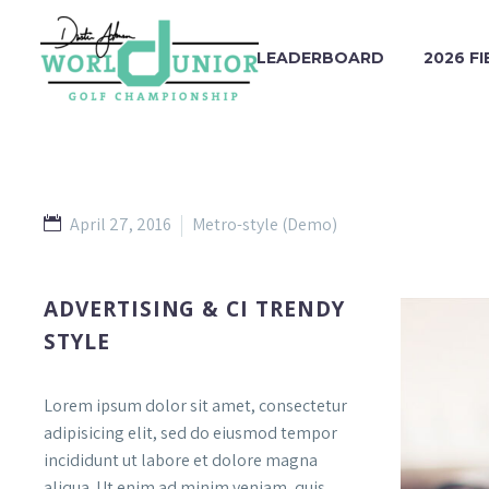
LEADERBOARD
2026 FI
April 27, 2016
Metro-style (Demo)
ADVERTISING & CI TRENDY
STYLE
Lorem ipsum dolor sit amet, consectetur
adipisicing elit, sed do eiusmod tempor
incididunt ut labore et dolore magna
aliqua. Ut enim ad minim veniam, quis